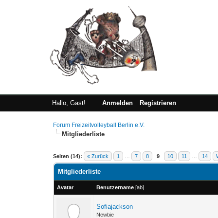
Hallo, Gast!
Anmelden
Registrieren
Forum Freizeitvolleyball Berlin e.V.
Mitgliederliste
Seiten (14):
« Zurück
1
…
7
8
9
10
11
…
14
Mitgliederliste
Avatar
Benutzername
[
ab
]
Sofiajackson
Newbie