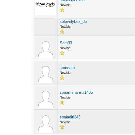
Newbie
solovelybox_de
Newbie
Som33
Newbie
somnath
Newbie
sonamsharma1485
Newbie
soniaditi345
Newbie