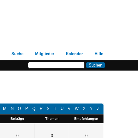
Suche
Mitglieder
Kalender
Hilfe
M
N
O
P
Q
R
S
T
U
V
W
X
Y
Z
Beiträge
Themen
Empfehlungen
0
0
0