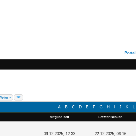
Portal
Weiter »
A
B
C
D
E
F
G
H
I
J
K
L
Mitglied seit
Letzter Besuch
09.12.2025, 12:33
22.12.2025, 06:16