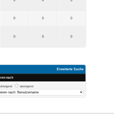
0
0
0
0
0
0
0
0
0
Erweiterte Suche
eren nach
ufsteigend
absteigend