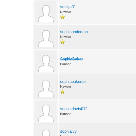
soniya01
Newbie
sophiaanderson
Newbie
SophiaBaker
Banned
sophiabaker55
Newbie
sophiadavis012
Banned
sophiaivy