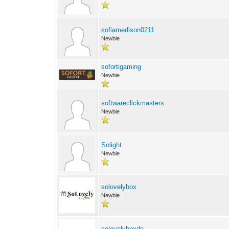
sofiamedison0211
Newbie
sofortigaming
Newbie
softwareclickmasters
Newbie
Solight
Newbie
solovelybox
Newbie
solovelyboxde