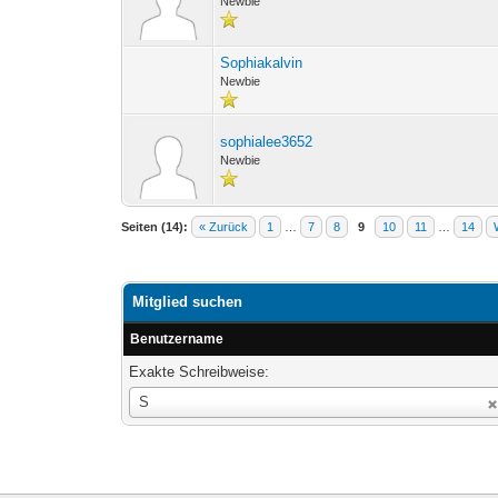
Newbie
Sophiakalvin
Newbie
sophialee3652
Newbie
Seiten (14):
« Zurück
1
…
7
8
9
10
11
…
14
Mitglied suchen
Benutzername
Exakte Schreibweise:
Benutzername
S