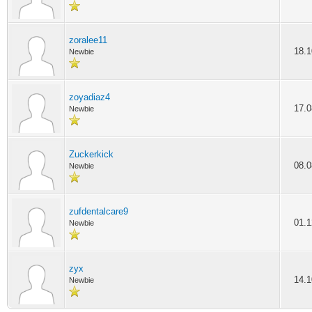
zoralee11
18.1
Newbie
zoyadiaz4
17.0
Newbie
Zuckerkick
08.0
Newbie
zufdentalcare9
01.1
Newbie
zyx
14.1
Newbie