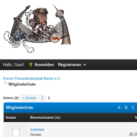
Hallo, Gast!
Anmelden
Registrieren
Forum Freizeitvolleyball Berlin e.V.
Mitgliederliste
Seiten (2):
« Zurück
1
2
Mitgliederliste
A
B
C
Avatar
Benutzername
[
ab
]
M
zoomes
26.0
Newbie