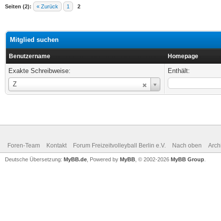
Seiten (2):
« Zurück
1
2
Mitglied suchen
Benutzername
Homepage
Exakte Schreibweise:
Enthält:
Benutzername
Z
Foren-Team
Kontakt
Forum Freizeitvolleyball Berlin e.V.
Nach oben
Arch
Deutsche Übersetzung:
MyBB.de
, Powered by
MyBB
, © 2002-2026
MyBB Group
.