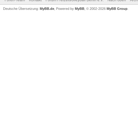
Foren-Team
Kontakt
Forum Freizeitvolleyball Berlin e.V.
Nach oben
Arch
Deutsche Übersetzung:
MyBB.de
, Powered by
MyBB
, © 2002-2026
MyBB Group
.