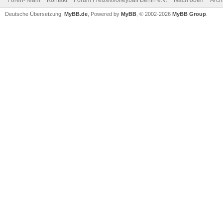
Foren-Team
Kontakt
Forum Freizeitvolleyball Berlin e.V.
Nach oben
Arch
Deutsche Übersetzung:
MyBB.de
, Powered by
MyBB
, © 2002-2026
MyBB Group
.