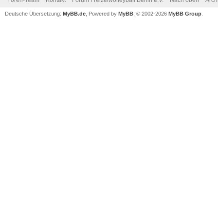
Foren-Team
Kontakt
Forum Freizeitvolleyball Berlin e.V.
Nach oben
Arch
Deutsche Übersetzung:
MyBB.de
, Powered by
MyBB
, © 2002-2026
MyBB Group
.