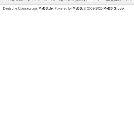
Foren-Team
Kontakt
Forum Freizeitvolleyball Berlin e.V.
Nach oben
Arch
Deutsche Übersetzung:
MyBB.de
, Powered by
MyBB
, © 2002-2026
MyBB Group
.