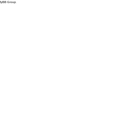
MyBB Group
.