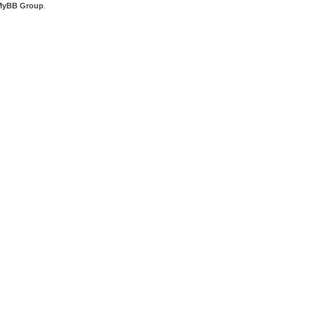
MyBB Group
.