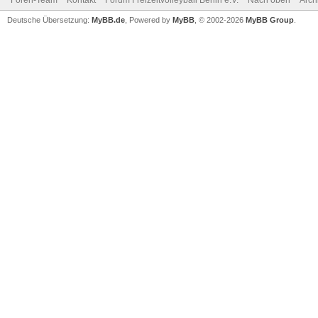
Foren-Team
Kontakt
Forum Freizeitvolleyball Berlin e.V.
Nach oben
Arch
Deutsche Übersetzung:
MyBB.de
, Powered by
MyBB
, © 2002-2026
MyBB Group
.