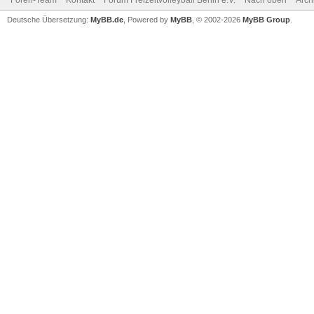
Foren-Team
Kontakt
Forum Freizeitvolleyball Berlin e.V.
Nach oben
Arch
Deutsche Übersetzung:
MyBB.de
, Powered by
MyBB
, © 2002-2026
MyBB Group
.