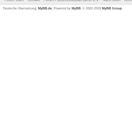
Foren-Team
Kontakt
Forum Freizeitvolleyball Berlin e.V.
Nach oben
Arch
Deutsche Übersetzung:
MyBB.de
, Powered by
MyBB
, © 2002-2026
MyBB Group
.