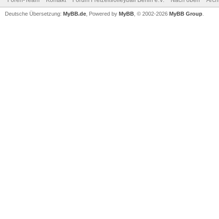
Foren-Team
Kontakt
Forum Freizeitvolleyball Berlin e.V.
Nach oben
Arch
Deutsche Übersetzung:
MyBB.de
, Powered by
MyBB
, © 2002-2026
MyBB Group
.