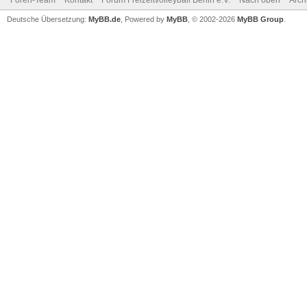
Foren-Team
Kontakt
Forum Freizeitvolleyball Berlin e.V.
Nach oben
Arch
Deutsche Übersetzung:
MyBB.de
, Powered by
MyBB
, © 2002-2026
MyBB Group
.