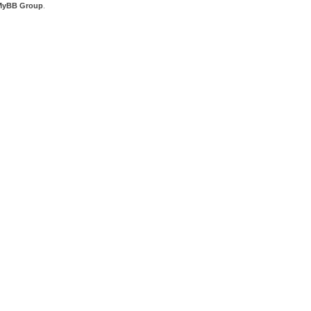
MyBB Group
.