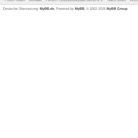
Foren-Team
Kontakt
Forum Freizeitvolleyball Berlin e.V.
Nach oben
Arch
Deutsche Übersetzung:
MyBB.de
, Powered by
MyBB
, © 2002-2026
MyBB Group
.