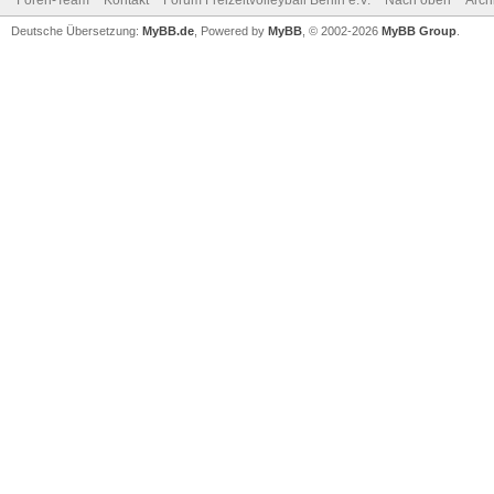
Foren-Team
Kontakt
Forum Freizeitvolleyball Berlin e.V.
Nach oben
Arch
Deutsche Übersetzung:
MyBB.de
, Powered by
MyBB
, © 2002-2026
MyBB Group
.