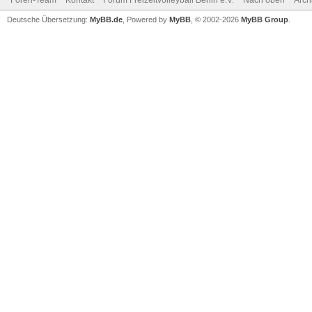
Foren-Team
Kontakt
Forum Freizeitvolleyball Berlin e.V.
Nach oben
Arch
Deutsche Übersetzung:
MyBB.de
, Powered by
MyBB
, © 2002-2026
MyBB Group
.