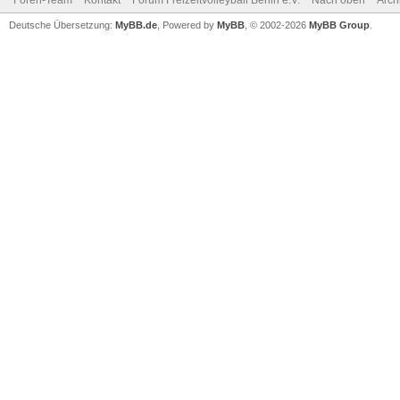
Foren-Team
Kontakt
Forum Freizeitvolleyball Berlin e.V.
Nach oben
Arch
Deutsche Übersetzung:
MyBB.de
, Powered by
MyBB
, © 2002-2026
MyBB Group
.