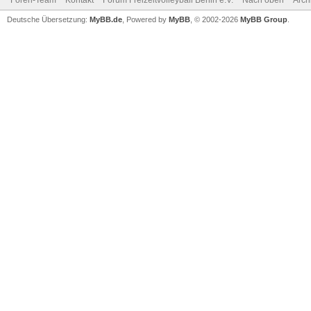
Foren-Team
Kontakt
Forum Freizeitvolleyball Berlin e.V.
Nach oben
Arch
Deutsche Übersetzung:
MyBB.de
, Powered by
MyBB
, © 2002-2026
MyBB Group
.