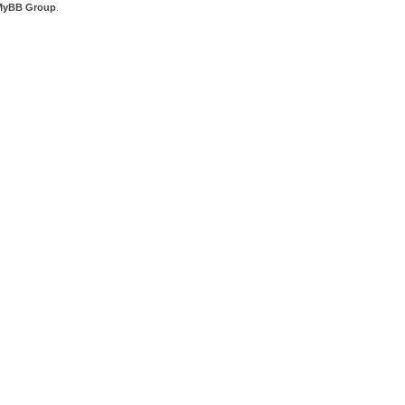
MyBB Group
.