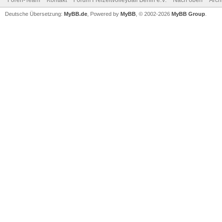
Foren-Team
Kontakt
Forum Freizeitvolleyball Berlin e.V.
Nach oben
Arch
Deutsche Übersetzung:
MyBB.de
, Powered by
MyBB
, © 2002-2026
MyBB Group
.