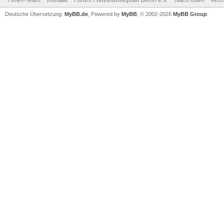
Foren-Team
Kontakt
Forum Freizeitvolleyball Berlin e.V.
Nach oben
Arch
Deutsche Übersetzung:
MyBB.de
, Powered by
MyBB
, © 2002-2026
MyBB Group
.