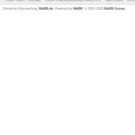
Foren-Team
Kontakt
Forum Freizeitvolleyball Berlin e.V.
Nach oben
Arch
Deutsche Übersetzung:
MyBB.de
, Powered by
MyBB
, © 2002-2026
MyBB Group
.