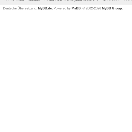
Foren-Team
Kontakt
Forum Freizeitvolleyball Berlin e.V.
Nach oben
Arch
Deutsche Übersetzung:
MyBB.de
, Powered by
MyBB
, © 2002-2026
MyBB Group
.