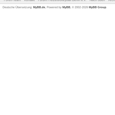
Foren-Team
Kontakt
Forum Freizeitvolleyball Berlin e.V.
Nach oben
Arch
Deutsche Übersetzung:
MyBB.de
, Powered by
MyBB
, © 2002-2026
MyBB Group
.