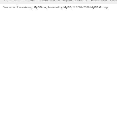
Foren-Team
Kontakt
Forum Freizeitvolleyball Berlin e.V.
Nach oben
Arch
Deutsche Übersetzung:
MyBB.de
, Powered by
MyBB
, © 2002-2026
MyBB Group
.