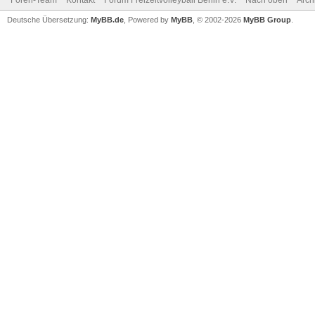
Foren-Team
Kontakt
Forum Freizeitvolleyball Berlin e.V.
Nach oben
Arch
Deutsche Übersetzung:
MyBB.de
, Powered by
MyBB
, © 2002-2026
MyBB Group
.