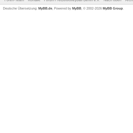
Foren-Team
Kontakt
Forum Freizeitvolleyball Berlin e.V.
Nach oben
Arch
Deutsche Übersetzung:
MyBB.de
, Powered by
MyBB
, © 2002-2026
MyBB Group
.