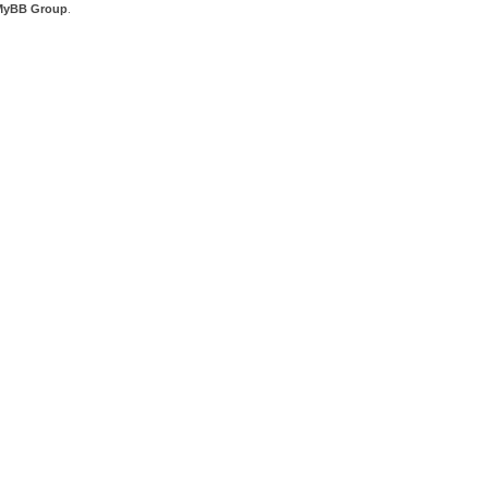
MyBB Group
.