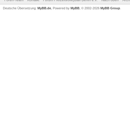
Foren-Team
Kontakt
Forum Freizeitvolleyball Berlin e.V.
Nach oben
Arch
Deutsche Übersetzung:
MyBB.de
, Powered by
MyBB
, © 2002-2026
MyBB Group
.