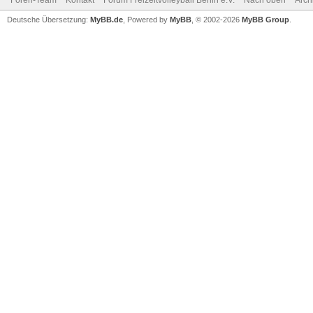
Foren-Team
Kontakt
Forum Freizeitvolleyball Berlin e.V.
Nach oben
Arch
Deutsche Übersetzung:
MyBB.de
, Powered by
MyBB
, © 2002-2026
MyBB Group
.