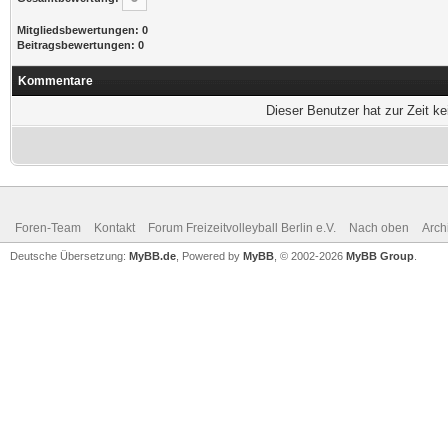
Mitgliedsbewertungen: 0
Beitragsbewertungen: 0
Kommentare
Dieser Benutzer hat zur Zeit k
Foren-Team
Kontakt
Forum Freizeitvolleyball Berlin e.V.
Nach oben
Arch
Deutsche Übersetzung:
MyBB.de
, Powered by
MyBB
, © 2002-2026
MyBB Group
.