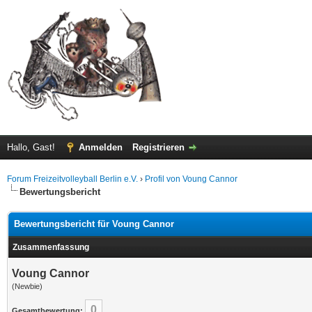
Hallo, Gast!
Anmelden
Registrieren
Forum Freizeitvolleyball Berlin e.V.
›
Profil von Voung Cannor
Bewertungsbericht
Bewertungsbericht für Voung Cannor
Zusammenfassung
Voung Cannor
(Newbie)
0
Gesamtbewertung: