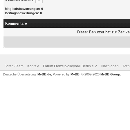
Mitgliedsbewertungen: 0
Beitragsbewertungen: 0
Kommentare
Dieser Benutzer hat zur Zeit k
Foren-Team
Kontakt
Forum Freizeitvolleyball Berlin e.V.
Nach oben
Arch
Deutsche Übersetzung:
MyBB.de
, Powered by
MyBB
, © 2002-2026
MyBB Group
.