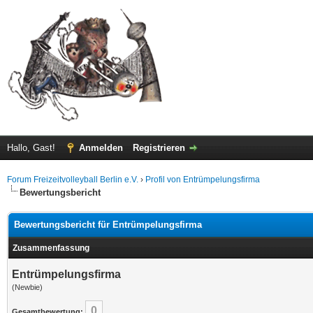
Hallo, Gast!
Anmelden
Registrieren
Forum Freizeitvolleyball Berlin e.V.
›
Profil von Entrümpelungsfirma
Bewertungsbericht
Bewertungsbericht für Entrümpelungsfirma
Zusammenfassung
Entrümpelungsfirma
(Newbie)
0
Gesamtbewertung: