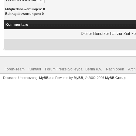
Mitgliedsbewertungen: 0
Beitragsbewertungen: 0
Kommentare
Dieser Benutzer hat zur Zeit k
Foren-Team
Kontakt
Forum Freizeitvolleyball Berlin e.V.
Nach oben
Arch
Deutsche Übersetzung:
MyBB.de
, Powered by
MyBB
, © 2002-2026
MyBB Group
.