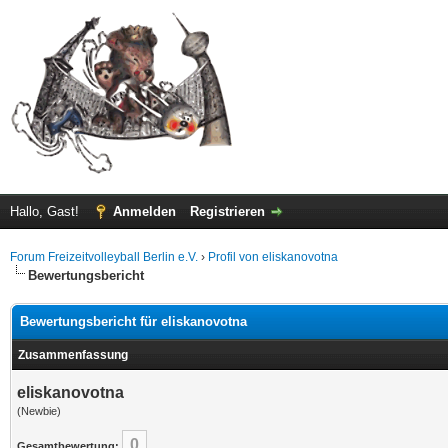
Hallo, Gast!
Anmelden
Registrieren
Forum Freizeitvolleyball Berlin e.V.
›
Profil von eliskanovotna
Bewertungsbericht
Bewertungsbericht für eliskanovotna
Zusammenfassung
eliskanovotna
(Newbie)
0
Gesamtbewertung: