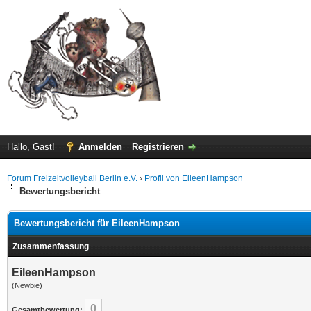
Hallo, Gast!
Anmelden
Registrieren
Forum Freizeitvolleyball Berlin e.V.
›
Profil von EileenHampson
Bewertungsbericht
Bewertungsbericht für EileenHampson
Zusammenfassung
EileenHampson
(Newbie)
0
Gesamtbewertung: