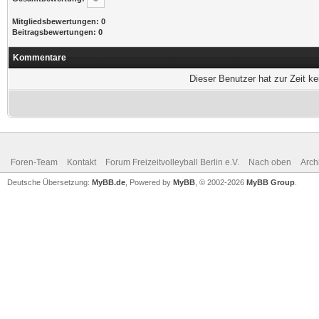
Mitgliedsbewertungen: 0
Beitragsbewertungen: 0
Kommentare
Dieser Benutzer hat zur Zeit k
Foren-Team
Kontakt
Forum Freizeitvolleyball Berlin e.V.
Nach oben
Arch
Deutsche Übersetzung:
MyBB.de
, Powered by
MyBB
, © 2002-2026
MyBB Group
.