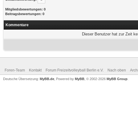
Mitgliedsbewertungen: 0
Beitragsbewertungen: 0
Kommentare
Dieser Benutzer hat zur Zeit k
Foren-Team
Kontakt
Forum Freizeitvolleyball Berlin e.V.
Nach oben
Arch
Deutsche Übersetzung:
MyBB.de
, Powered by
MyBB
, © 2002-2026
MyBB Group
.