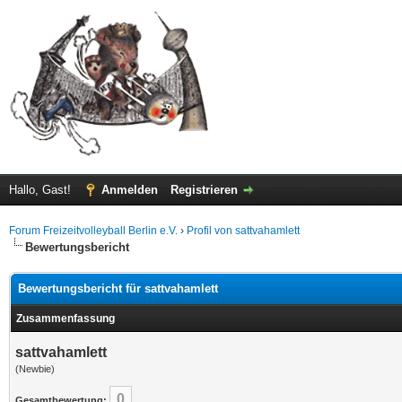
Hallo, Gast!
Anmelden
Registrieren
Forum Freizeitvolleyball Berlin e.V.
›
Profil von sattvahamlett
Bewertungsbericht
Bewertungsbericht für sattvahamlett
Zusammenfassung
sattvahamlett
(Newbie)
0
Gesamtbewertung: