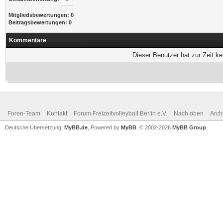
Mitgliedsbewertungen: 0
Beitragsbewertungen: 0
Kommentare
Dieser Benutzer hat zur Zeit k
Foren-Team
Kontakt
Forum Freizeitvolleyball Berlin e.V.
Nach oben
Arch
Deutsche Übersetzung:
MyBB.de
, Powered by
MyBB
, © 2002-2026
MyBB Group
.