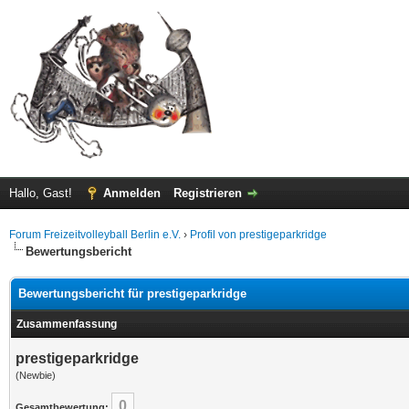
Hallo, Gast!
Anmelden
Registrieren
Forum Freizeitvolleyball Berlin e.V.
›
Profil von prestigeparkridge
Bewertungsbericht
Bewertungsbericht für prestigeparkridge
Zusammenfassung
prestigeparkridge
(Newbie)
0
Gesamtbewertung: