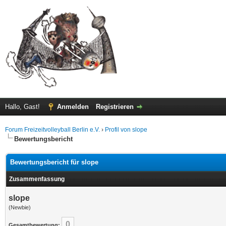
Hallo, Gast!
Anmelden
Registrieren
Forum Freizeitvolleyball Berlin e.V.
›
Profil von slope
Bewertungsbericht
Bewertungsbericht für slope
Zusammenfassung
slope
(Newbie)
0
Gesamtbewertung: