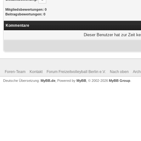
Mitgliedsbewertungen: 0
Beitragsbewertungen: 0
Kommentare
Dieser Benutzer hat zur Zeit k
Foren-Team
Kontakt
Forum Freizeitvolleyball Berlin e.V.
Nach oben
Arch
Deutsche Übersetzung:
MyBB.de
, Powered by
MyBB
, © 2002-2026
MyBB Group
.