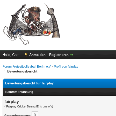
Hallo, Gast!
Anmelden
Registrieren
Forum Freizeitvolleyball Berlin e.V.
›
Profil von fairplay
Bewertungsbericht
Bewertungsbericht für fairplay
Zusammenfassung
fairplay
( Fairplay Cricket Betting ID is one of t)
0
Gesamtbewertung: