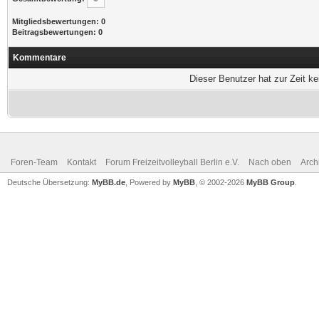
Mitgliedsbewertungen: 0
Beitragsbewertungen: 0
Kommentare
Dieser Benutzer hat zur Zeit k
Foren-Team
Kontakt
Forum Freizeitvolleyball Berlin e.V.
Nach oben
Arch
Deutsche Übersetzung:
MyBB.de
, Powered by
MyBB
, © 2002-2026
MyBB Group
.