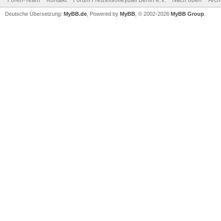
Foren-Team
Kontakt
Forum Freizeitvolleyball Berlin e.V.
Nach oben
Arch
Deutsche Übersetzung:
MyBB.de
, Powered by
MyBB
, © 2002-2026
MyBB Group
.