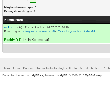
Mitgliedsbewertungen: 0
Beitragsbewertungen: 1
Kommentare
wellness
(
0
) - Zuletzt aktualisiert 01.07.2026, 10:18
Bewertung für
Beitrag von jeffreywarner28
in
Mitspieler gesucht in Berlin-Mitte
Positiv (+1):
[Kein Kommentar]
Foren-Team
Kontakt
Forum Freizeitvolleyball Berlin e.V.
Nach oben
Arch
Deutsche Übersetzung:
MyBB.de
, Powered by
MyBB
, © 2002-2026
MyBB Group
.