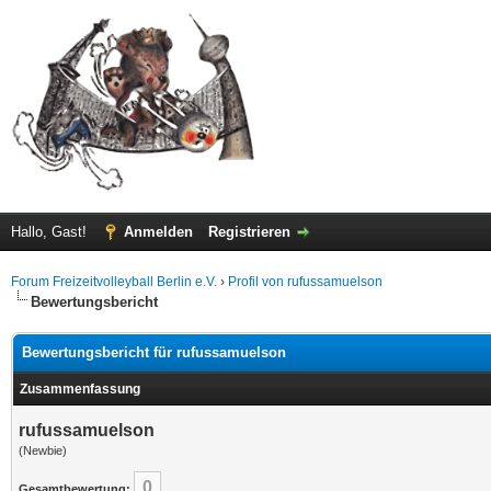
Hallo, Gast!
Anmelden
Registrieren
Forum Freizeitvolleyball Berlin e.V.
›
Profil von rufussamuelson
Bewertungsbericht
Bewertungsbericht für rufussamuelson
Zusammenfassung
rufussamuelson
(Newbie)
0
Gesamtbewertung: