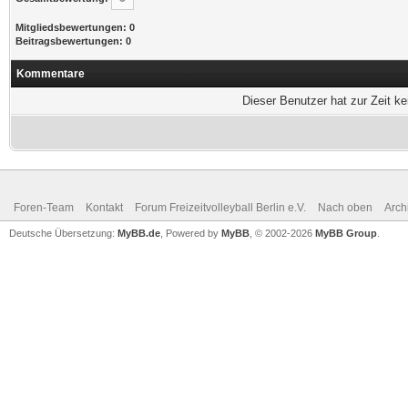
Mitgliedsbewertungen: 0
Beitragsbewertungen: 0
Kommentare
Dieser Benutzer hat zur Zeit k
Foren-Team
Kontakt
Forum Freizeitvolleyball Berlin e.V.
Nach oben
Arch
Deutsche Übersetzung:
MyBB.de
, Powered by
MyBB
, © 2002-2026
MyBB Group
.