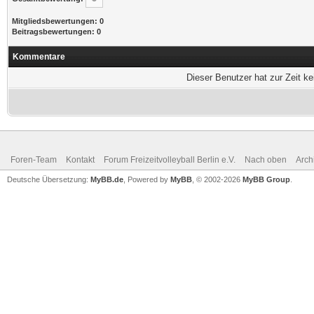
Mitgliedsbewertungen: 0
Beitragsbewertungen: 0
Kommentare
Dieser Benutzer hat zur Zeit k
Foren-Team
Kontakt
Forum Freizeitvolleyball Berlin e.V.
Nach oben
Arch
Deutsche Übersetzung:
MyBB.de
, Powered by
MyBB
, © 2002-2026
MyBB Group
.