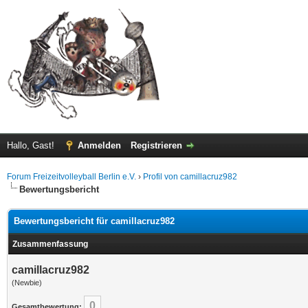
Hallo, Gast!
Anmelden
Registrieren
Forum Freizeitvolleyball Berlin e.V.
›
Profil von camillacruz982
Bewertungsbericht
Bewertungsbericht für camillacruz982
Zusammenfassung
camillacruz982
(Newbie)
0
Gesamtbewertung: