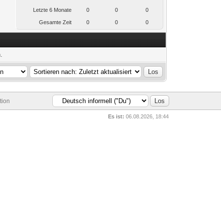
Letzte 6 Monate
0
0
0
Gesamte Zeit
0
0
0
.
tion
Es ist:
06.08.2026, 18:44