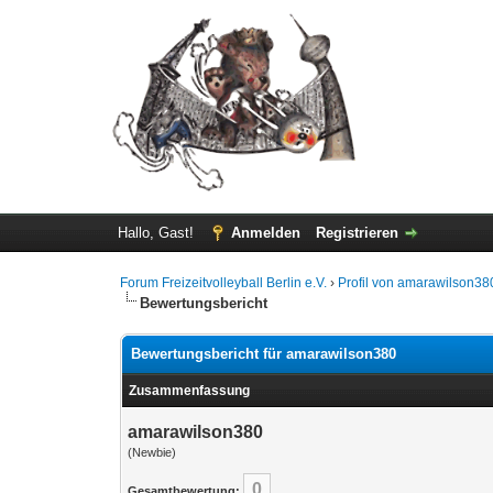
Hallo, Gast!
Anmelden
Registrieren
Forum Freizeitvolleyball Berlin e.V.
›
Profil von amarawilson38
Bewertungsbericht
Bewertungsbericht für amarawilson380
Zusammenfassung
amarawilson380
(Newbie)
0
Gesamtbewertung: