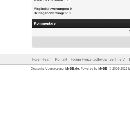
Mitgliedsbewertungen: 0
Beitragsbewertungen: 0
Kommentare
Foren-Team
Kontakt
Forum Freizeitvolleyball Berlin e.V.
Deutsche Übersetzung:
MyBB.de
, Powered by
MyBB
, © 2002-2026