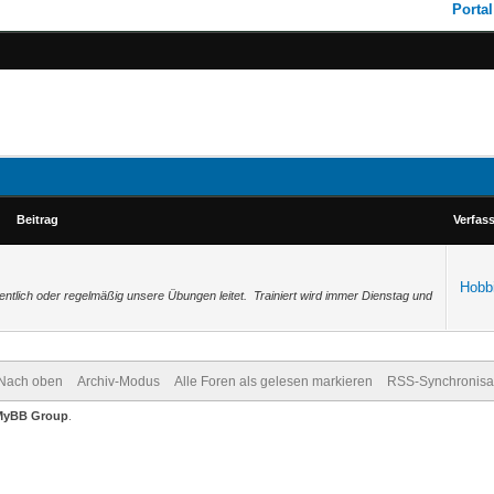
Portal
Beitrag
Verfas
Hobbi
ntlich oder regelmäßig unsere Übungen leitet. Trainiert wird immer Dienstag und
Nach oben
Archiv-Modus
Alle Foren als gelesen markieren
RSS-Synchronisa
MyBB Group
.