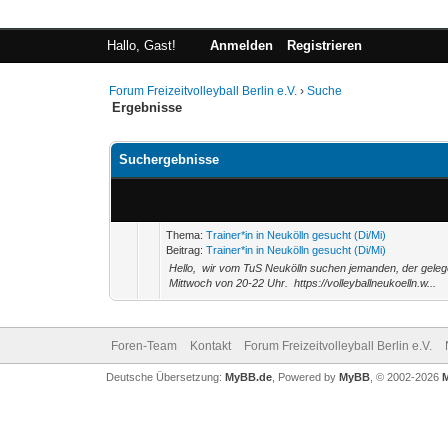
Hallo, Gast!
Anmelden
Registrieren
Forum Freizeitvolleyball Berlin e.V.
›
Suche
Ergebnisse
Suchergebnisse
Thema:
Trainer*in in Neukölln gesucht (Di/Mi)
Beitrag:
Trainer*in in Neukölln gesucht (Di/Mi)
Hello, wir vom TuS Neukölln suchen jemanden, der gelege
Mittwoch von 20-22 Uhr. https://volleyballneukoelln.w...
Foren-Team
Kontakt
Forum Freizeitvolleyball Berlin e.V.
Deutsche Übersetzung:
MyBB.de
, Powered by
MyBB
, © 2002-2026