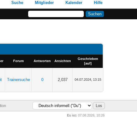
Suche
Mitglieder
Kalender
Hilfe
Geschrieben
ser
Forum
Antworten
Ansichten
[
auf
]
t
Trainersuche
0
2,037
04.07.2024, 13:15
tion
Es ist:
07.08.2026, 10:26