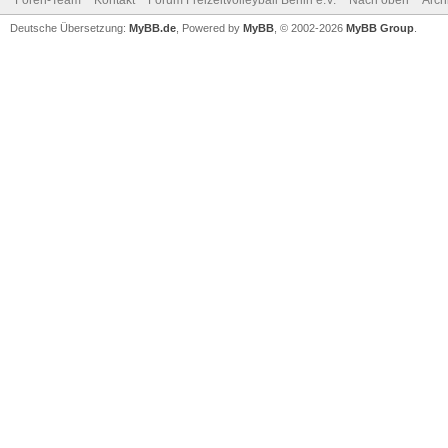
Foren-Team
Kontakt
Forum Freizeitvolleyball Berlin e.V.
Nach oben
Arch
Deutsche Übersetzung:
MyBB.de
, Powered by
MyBB
, © 2002-2026
MyBB Group
.