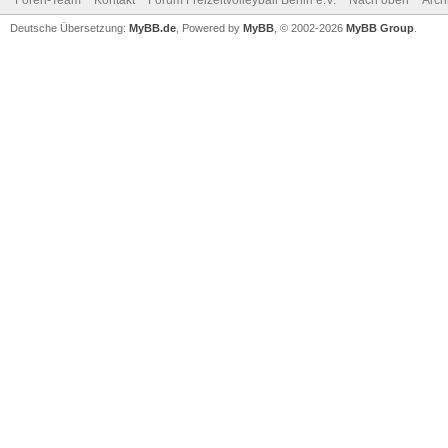
Foren-Team
Kontakt
Forum Freizeitvolleyball Berlin e.V.
Nach oben
Arch
Deutsche Übersetzung:
MyBB.de
, Powered by
MyBB
, © 2002-2026
MyBB Group
.