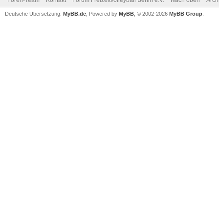
Foren-Team
Kontakt
Forum Freizeitvolleyball Berlin e.V.
Nach oben
Arch
Deutsche Übersetzung:
MyBB.de
, Powered by
MyBB
, © 2002-2026
MyBB Group
.