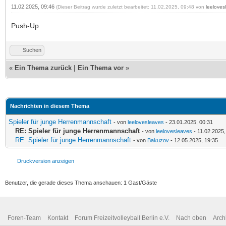
11.02.2025, 09:46
(Dieser Beitrag wurde zuletzt bearbeitet: 11.02.2025, 09:48 von
leeloves
Push-Up
Suchen
«
Ein Thema zurück
|
Ein Thema vor
»
Nachrichten in diesem Thema
Spieler für junge Herrenmannschaft
- von
leelovesleaves
- 23.01.2025, 00:31
RE: Spieler für junge Herrenmannschaft
- von
leelovesleaves
- 11.02.2025,
RE: Spieler für junge Herrenmannschaft
- von
Bakuzov
- 12.05.2025, 19:35
Druckversion anzeigen
Benutzer, die gerade dieses Thema anschauen: 1 Gast/Gäste
Foren-Team
Kontakt
Forum Freizeitvolleyball Berlin e.V.
Nach oben
Arch