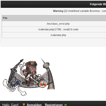
Folgende Wa
Warning
[2] Undefined variable $comma - Line:
File
/inc/class_error.php
/calendar.php(1738) : eval()'d code
/calendar.php
Hallo, Gast!
Anmelden
Registrieren